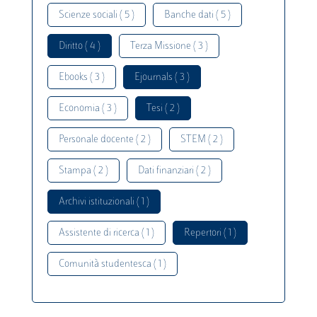
Scienze sociali ( 5 )
Banche dati ( 5 )
Diritto ( 4 )
Terza Missione ( 3 )
Ebooks ( 3 )
Ejournals ( 3 )
Economia ( 3 )
Tesi ( 2 )
Personale docente ( 2 )
STEM ( 2 )
Stampa ( 2 )
Dati finanziari ( 2 )
Archivi istituzionali ( 1 )
Assistente di ricerca ( 1 )
Repertori ( 1 )
Comunità studentesca ( 1 )