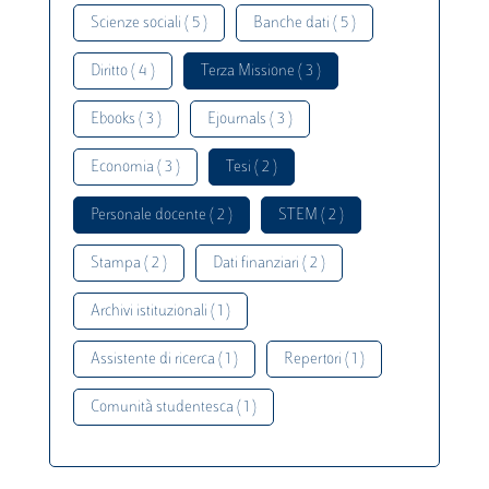
Scienze sociali ( 5 )
Banche dati ( 5 )
Diritto ( 4 )
Terza Missione ( 3 )
Ebooks ( 3 )
Ejournals ( 3 )
Economia ( 3 )
Tesi ( 2 )
Personale docente ( 2 )
STEM ( 2 )
Stampa ( 2 )
Dati finanziari ( 2 )
Archivi istituzionali ( 1 )
Assistente di ricerca ( 1 )
Repertori ( 1 )
Comunità studentesca ( 1 )