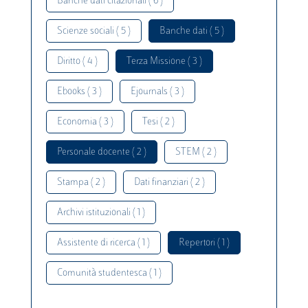
Banche dati citazionali ( 6 )
Scienze sociali ( 5 )
Banche dati ( 5 )
Diritto ( 4 )
Terza Missione ( 3 )
Ebooks ( 3 )
Ejournals ( 3 )
Economia ( 3 )
Tesi ( 2 )
Personale docente ( 2 )
STEM ( 2 )
Stampa ( 2 )
Dati finanziari ( 2 )
Archivi istituzionali ( 1 )
Assistente di ricerca ( 1 )
Repertori ( 1 )
Comunità studentesca ( 1 )