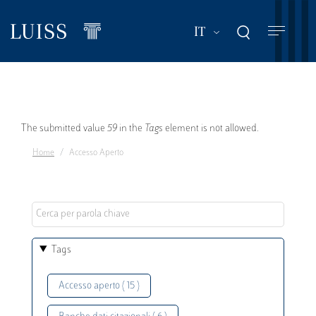
Salta
al
Mostra ulteriori a
IT
contenuto
principale
Messaggio
The submitted value
59
in the
Tags
element is not allowed.
Home
Accesso Aperto
di
errore
Tags
Accesso aperto ( 15 )