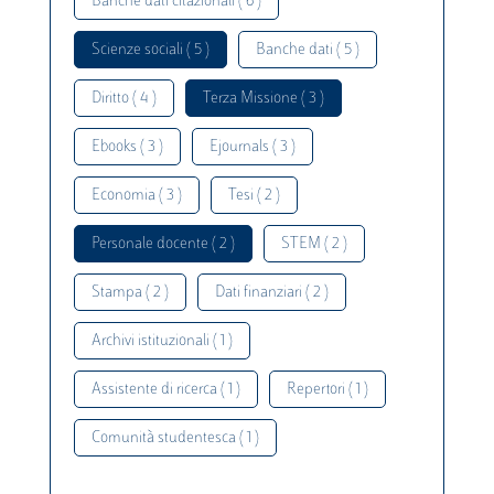
Banche dati citazionali ( 6 )
Scienze sociali ( 5 )
Banche dati ( 5 )
Diritto ( 4 )
Terza Missione ( 3 )
Ebooks ( 3 )
Ejournals ( 3 )
Economia ( 3 )
Tesi ( 2 )
Personale docente ( 2 )
STEM ( 2 )
Stampa ( 2 )
Dati finanziari ( 2 )
Archivi istituzionali ( 1 )
Assistente di ricerca ( 1 )
Repertori ( 1 )
Comunità studentesca ( 1 )