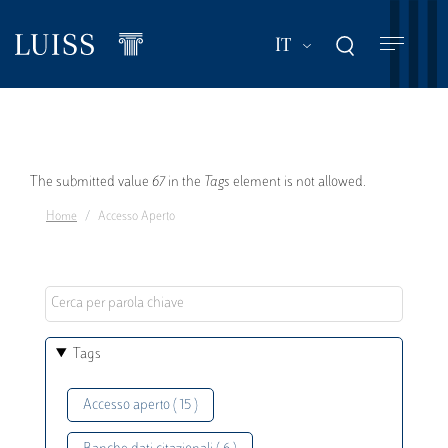
Salta
al
Mostra ulteriori a
IT
contenuto
principale
Messaggio
The submitted value
67
in the
Tags
element is not allowed.
Home
Accesso Aperto
di
errore
Tags
Accesso aperto ( 15 )