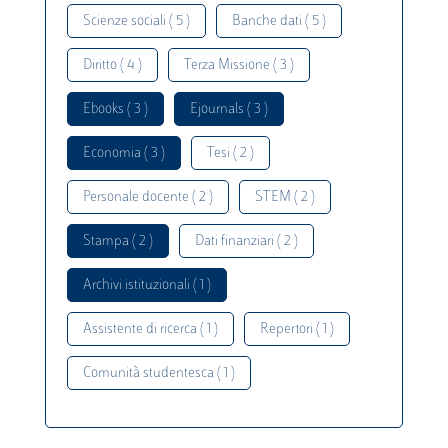
Scienze sociali ( 5 )
Banche dati ( 5 )
Diritto ( 4 )
Terza Missione ( 3 )
Ebooks ( 3 )
Ejournals ( 3 )
Economia ( 3 )
Tesi ( 2 )
Personale docente ( 2 )
STEM ( 2 )
Stampa ( 2 )
Dati finanziari ( 2 )
Archivi istituzionali ( 1 )
Assistente di ricerca ( 1 )
Repertori ( 1 )
Comunità studentesca ( 1 )