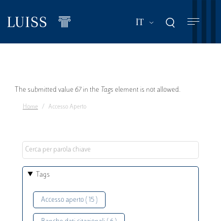
Salta
al
Mostra ulteriori a
IT
contenuto
principale
Messaggio
The submitted value
67
in the
Tags
element is not allowed.
Home
Accesso Aperto
di
errore
Tags
Accesso aperto ( 15 )