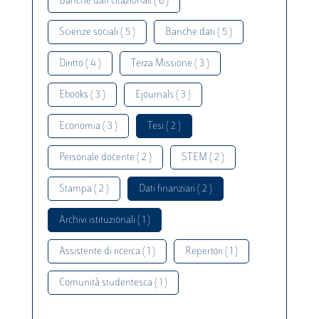
Banche dati citazionali ( 6 )
Scienze sociali ( 5 )
Banche dati ( 5 )
Diritto ( 4 )
Terza Missione ( 3 )
Ebooks ( 3 )
Ejournals ( 3 )
Economia ( 3 )
Tesi ( 2 )
Personale docente ( 2 )
STEM ( 2 )
Stampa ( 2 )
Dati finanziari ( 2 )
Archivi istituzionali ( 1 )
Assistente di ricerca ( 1 )
Repertori ( 1 )
Comunità studentesca ( 1 )