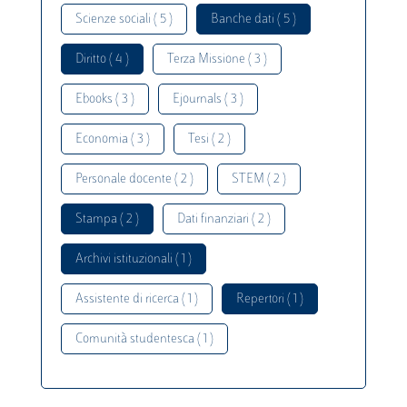
Scienze sociali ( 5 )
Banche dati ( 5 )
Diritto ( 4 )
Terza Missione ( 3 )
Ebooks ( 3 )
Ejournals ( 3 )
Economia ( 3 )
Tesi ( 2 )
Personale docente ( 2 )
STEM ( 2 )
Stampa ( 2 )
Dati finanziari ( 2 )
Archivi istituzionali ( 1 )
Assistente di ricerca ( 1 )
Repertori ( 1 )
Comunità studentesca ( 1 )