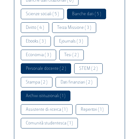
Banche dati citazionali ( 6 )
Scienze sociali ( 5 )
Banche dati ( 5 )
Diritto ( 4 )
Terza Missione ( 3 )
Ebooks ( 3 )
Ejournals ( 3 )
Economia ( 3 )
Tesi ( 2 )
Personale docente ( 2 )
STEM ( 2 )
Stampa ( 2 )
Dati finanziari ( 2 )
Archivi istituzionali ( 1 )
Assistente di ricerca ( 1 )
Repertori ( 1 )
Comunità studentesca ( 1 )