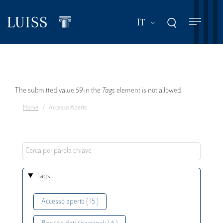
Salta
al
Mostra ulteriori a
IT
contenuto
principale
Messaggio
The submitted value
59
in the
Tags
element is not allowed.
Home
Accesso Aperto
di
errore
Tags
Accesso aperto ( 15 )