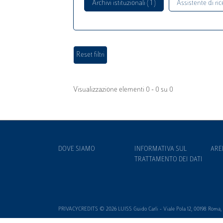
Archivi istituzionali ( 1 )
Assistente di rice
Visualizzazione elementi 0 - 0 su 0
DOVE SIAMO
INFORMATIVA SUL
ARE
TRATTAMENTO DEI DATI
PRIVACYCREDITS © 2026 LUISS Guido Carli - Viale Pola 12, 00198 Roma, It