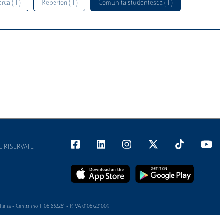
rca ( 1 )
Repertori ( 1 )
Comunità studentesca ( 1 )
E RISERVATE
alia - Centralino T 06 852251 - P.IVA 01067231009