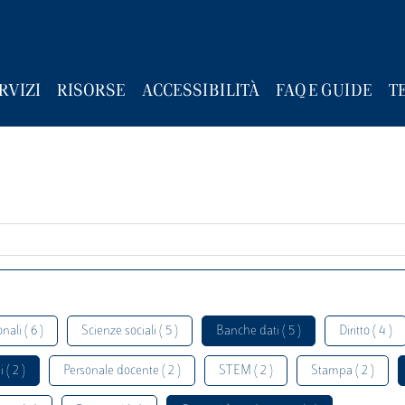
RVIZI
RISORSE
ACCESSIBILITÀ
FAQ E GUIDE
T
nali ( 6 )
Scienze sociali ( 5 )
Banche dati ( 5 )
Diritto ( 4 )
 ( 2 )
Personale docente ( 2 )
STEM ( 2 )
Stampa ( 2 )