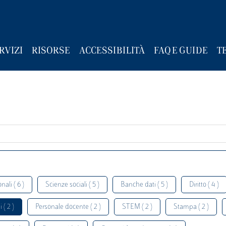
RVIZI
RISORSE
ACCESSIBILITÀ
FAQ E GUIDE
T
nali ( 6 )
Scienze sociali ( 5 )
Banche dati ( 5 )
Diritto ( 4 )
 ( 2 )
Personale docente ( 2 )
STEM ( 2 )
Stampa ( 2 )