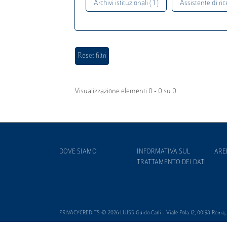
Archivi istituzionali ( 1 )
Assistente di rice
Visualizzazione elementi 0 - 0 su 0
DOVE SIAMO
INFORMATIVA SUL
ARE
TRATTAMENTO DEI DATI
PRIVACYCREDITS © 2026 LUISS Guido Carli - Viale Pola 12, 00198 Roma, It