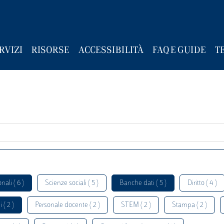
RVIZI
RISORSE
ACCESSIBILITÀ
FAQ E GUIDE
T
nali ( 6 )
Scienze sociali ( 5 )
Banche dati ( 5 )
Diritto ( 4 )
 ( 2 )
Personale docente ( 2 )
STEM ( 2 )
Stampa ( 2 )