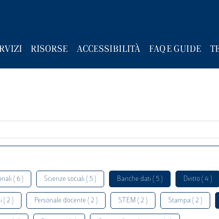
RVIZI
RISORSE
ACCESSIBILITÀ
FAQ E GUIDE
T
nali ( 6 )
Scienze sociali ( 5 )
Banche dati ( 5 )
Diritto ( 4 )
 ( 2 )
Personale docente ( 2 )
STEM ( 2 )
Stampa ( 2 )