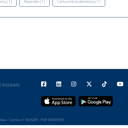
rca ( 1 )
Repertori ( 1 )
Comunità studentesca ( 1 )
E RISERVATE
alia - Centralino T 06 852251 - P.IVA 01067231009