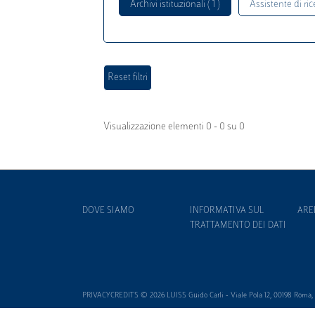
Archivi istituzionali ( 1 )
Assistente di rice
Visualizzazione elementi 0 - 0 su 0
DOVE SIAMO
INFORMATIVA SUL
ARE
TRATTAMENTO DEI DATI
PRIVACYCREDITS © 2026 LUISS Guido Carli - Viale Pola 12, 00198 Roma, It