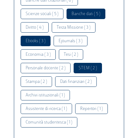
Banche dati citazionali ( 6 )
Scienze sociali ( 5 )
Banche dati ( 5 )
Diritto ( 4 )
Terza Missione ( 3 )
Ebooks ( 3 )
Ejournals ( 3 )
Economia ( 3 )
Tesi ( 2 )
Personale docente ( 2 )
STEM ( 2 )
Stampa ( 2 )
Dati finanziari ( 2 )
Archivi istituzionali ( 1 )
Assistente di ricerca ( 1 )
Repertori ( 1 )
Comunità studentesca ( 1 )