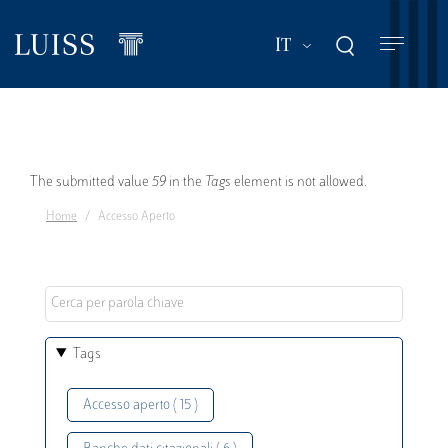
Salta
al
Mostra ulteriori a
IT
contenuto
principale
Messaggio
The submitted value
59
in the
Tags
element is not allowed.
Home
Accesso Aperto
di
errore
Tags
Accesso aperto ( 15 )