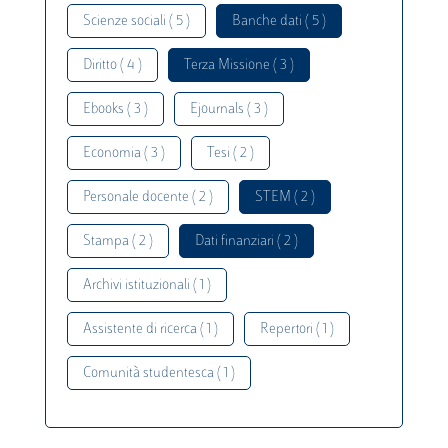
Scienze sociali ( 5 )
Banche dati ( 5 )
Diritto ( 4 )
Terza Missione ( 3 )
Ebooks ( 3 )
Ejournals ( 3 )
Economia ( 3 )
Tesi ( 2 )
Personale docente ( 2 )
STEM ( 2 )
Stampa ( 2 )
Dati finanziari ( 2 )
Archivi istituzionali ( 1 )
Assistente di ricerca ( 1 )
Repertori ( 1 )
Comunità studentesca ( 1 )