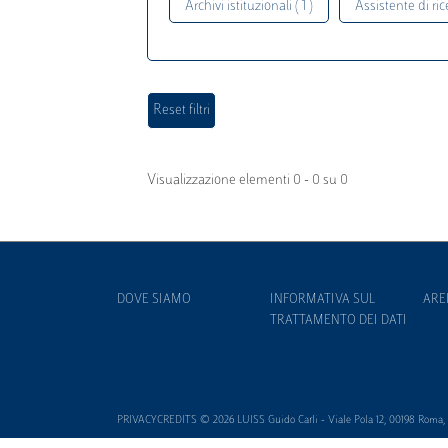
Archivi istituzionali ( 1 )
Assistente di rice
Visualizzazione elementi 0 - 0 su 0
DOVE SIAMO
INFORMATIVA SUL
ARE
TRATTAMENTO DEI DATI
PRIVACYCREDITS © 2026 LUISS Guido Carli - Viale Pola 12, 00198 Roma, It