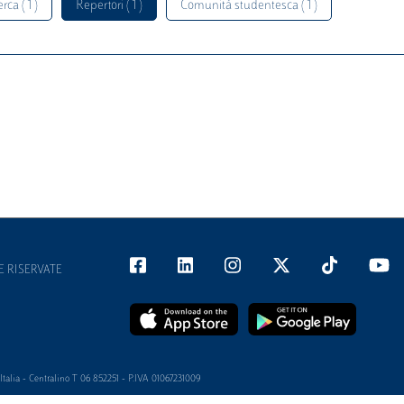
rca ( 1 )
Repertori ( 1 )
Comunità studentesca ( 1 )
E RISERVATE
alia - Centralino T 06 852251 - P.IVA 01067231009