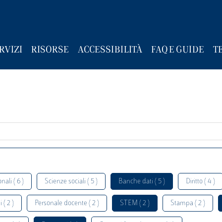
RVIZI
RISORSE
ACCESSIBILITÀ
FAQ E GUIDE
T
nali ( 6 )
Scienze sociali ( 5 )
Banche dati ( 5 )
Diritto ( 4 )
 ( 2 )
Personale docente ( 2 )
STEM ( 2 )
Stampa ( 2 )