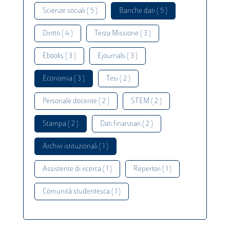
Scienze sociali ( 5 )
Banche dati ( 5 )
Diritto ( 4 )
Terza Missione ( 3 )
Ebooks ( 3 )
Ejournals ( 3 )
Economia ( 3 )
Tesi ( 2 )
Personale docente ( 2 )
STEM ( 2 )
Stampa ( 2 )
Dati finanziari ( 2 )
Archivi istituzionali ( 1 )
Assistente di ricerca ( 1 )
Repertori ( 1 )
Comunità studentesca ( 1 )