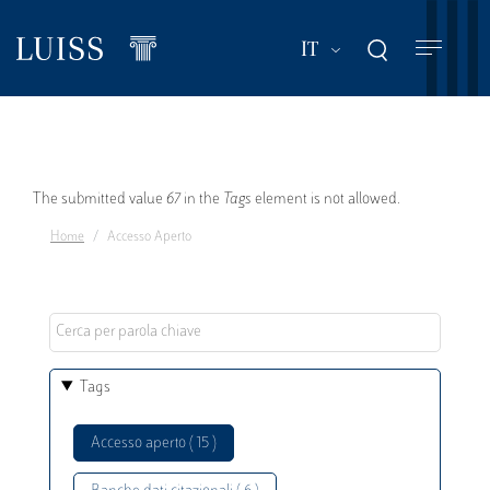
Salta
al
Mostra ulteriori a
IT
contenuto
principale
Messaggio
The submitted value
67
in the
Tags
element is not allowed.
Home
Accesso Aperto
di
errore
Tags
Accesso aperto ( 15 )