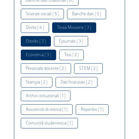
Banche dati citazionali ( 6 )
Scienze sociali ( 5 )
Banche dati ( 5 )
Diritto ( 4 )
Terza Missione ( 3 )
Ebooks ( 3 )
Ejournals ( 3 )
Economia ( 3 )
Tesi ( 2 )
Personale docente ( 2 )
STEM ( 2 )
Stampa ( 2 )
Dati finanziari ( 2 )
Archivi istituzionali ( 1 )
Assistente di ricerca ( 1 )
Repertori ( 1 )
Comunità studentesca ( 1 )