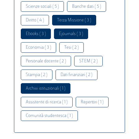
Scienze sociali ( 5 )
Banche dati ( 5 )
Diritto ( 4 )
Terza Missione ( 3 )
Ebooks ( 3 )
Ejournals ( 3 )
Economia ( 3 )
Tesi ( 2 )
Personale docente ( 2 )
STEM ( 2 )
Stampa ( 2 )
Dati finanziari ( 2 )
Archivi istituzionali ( 1 )
Assistente di ricerca ( 1 )
Repertori ( 1 )
Comunità studentesca ( 1 )