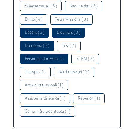
Scienze sociali ( 5 )
Banche dati ( 5 )
Diritto ( 4 )
Terza Missione ( 3 )
Ebooks ( 3 )
Ejournals ( 3 )
Economia ( 3 )
Tesi ( 2 )
Personale docente ( 2 )
STEM ( 2 )
Stampa ( 2 )
Dati finanziari ( 2 )
Archivi istituzionali ( 1 )
Assistente di ricerca ( 1 )
Repertori ( 1 )
Comunità studentesca ( 1 )