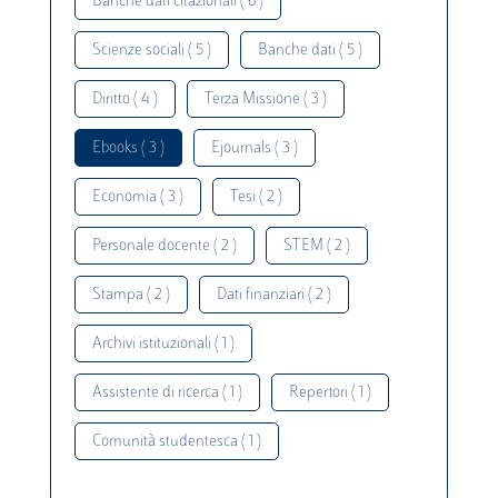
Banche dati citazionali ( 6 )
Scienze sociali ( 5 )
Banche dati ( 5 )
Diritto ( 4 )
Terza Missione ( 3 )
Ebooks ( 3 )
Ejournals ( 3 )
Economia ( 3 )
Tesi ( 2 )
Personale docente ( 2 )
STEM ( 2 )
Stampa ( 2 )
Dati finanziari ( 2 )
Archivi istituzionali ( 1 )
Assistente di ricerca ( 1 )
Repertori ( 1 )
Comunità studentesca ( 1 )