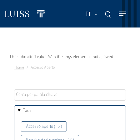
Salta
al
Mostra ulteriori a
IT
contenuto
principale
Messaggio
The submitted value
67
in the
Tags
element is not allowed.
Home
Accesso Aperto
di
errore
Tags
Accesso aperto ( 15 )