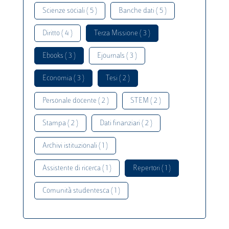
Scienze sociali ( 5 )
Banche dati ( 5 )
Diritto ( 4 )
Terza Missione ( 3 )
Ebooks ( 3 )
Ejournals ( 3 )
Economia ( 3 )
Tesi ( 2 )
Personale docente ( 2 )
STEM ( 2 )
Stampa ( 2 )
Dati finanziari ( 2 )
Archivi istituzionali ( 1 )
Assistente di ricerca ( 1 )
Repertori ( 1 )
Comunità studentesca ( 1 )