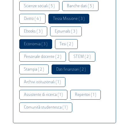
Scienze sociali ( 5 )
Banche dati ( 5 )
Diritto ( 4 )
Terza Missione ( 3 )
Ebooks ( 3 )
Ejournals ( 3 )
Economia ( 3 )
Tesi ( 2 )
Personale docente ( 2 )
STEM ( 2 )
Stampa ( 2 )
Dati finanziari ( 2 )
Archivi istituzionali ( 1 )
Assistente di ricerca ( 1 )
Repertori ( 1 )
Comunità studentesca ( 1 )