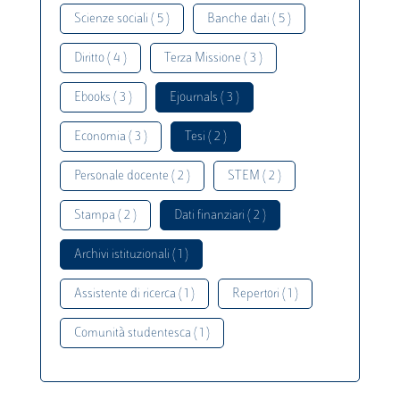
Scienze sociali ( 5 )
Banche dati ( 5 )
Diritto ( 4 )
Terza Missione ( 3 )
Ebooks ( 3 )
Ejournals ( 3 )
Economia ( 3 )
Tesi ( 2 )
Personale docente ( 2 )
STEM ( 2 )
Stampa ( 2 )
Dati finanziari ( 2 )
Archivi istituzionali ( 1 )
Assistente di ricerca ( 1 )
Repertori ( 1 )
Comunità studentesca ( 1 )