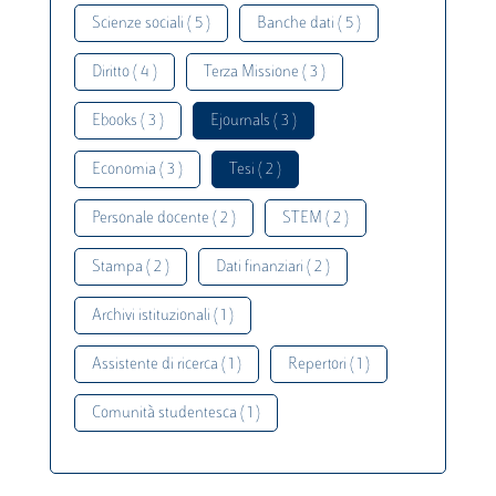
Scienze sociali ( 5 )
Banche dati ( 5 )
Diritto ( 4 )
Terza Missione ( 3 )
Ebooks ( 3 )
Ejournals ( 3 )
Economia ( 3 )
Tesi ( 2 )
Personale docente ( 2 )
STEM ( 2 )
Stampa ( 2 )
Dati finanziari ( 2 )
Archivi istituzionali ( 1 )
Assistente di ricerca ( 1 )
Repertori ( 1 )
Comunità studentesca ( 1 )