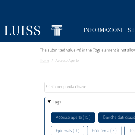
INFORMAZIONI
SE
Salta
Messaggio
The submitted value
46
in the
Tags
element is not allo
al
Home
Accesso Aperto
di
contenuto
principale
errore
Tags
Accesso aperto ( 15 )
Banche dati citazio
Ejournals ( 3 )
Economia ( 3 )
Tesi