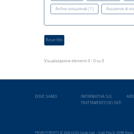
Archivi istituzionali ( 1 )
Assistente di rice
Visualizzazione elementi 0 - 0 su 0
DOVE SIAMO
INFORMATIVA SUL
ARE
TRATTAMENTO DEI DATI
PRIVACYCREDITS © 2026 LUISS Guido Carli - Viale Pola 12, 00198 Roma, It