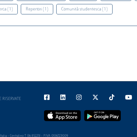
rca ( 1 )
Repertori ( 1 )
Comunità studentesca ( 1 )
E RISERVATE
alia - Centralino T 06 852251 - P.IVA 01067231009