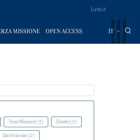
Luiss.it
Mostra ul
ERZA MISSIONE
OPEN ACCESS
IT
Terza Missione ( 3 )
Ebooks ( 3 )
Dati finanziari ( 2 )