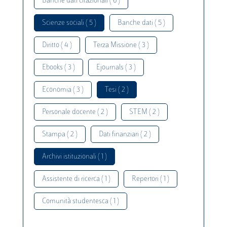
Banche dati citazionali ( 6 )
Scienze sociali ( 5 )
Banche dati ( 5 )
Diritto ( 4 )
Terza Missione ( 3 )
Ebooks ( 3 )
Ejournals ( 3 )
Economia ( 3 )
Tesi ( 2 )
Personale docente ( 2 )
STEM ( 2 )
Stampa ( 2 )
Dati finanziari ( 2 )
Archivi istituzionali ( 1 )
Assistente di ricerca ( 1 )
Repertori ( 1 )
Comunità studentesca ( 1 )