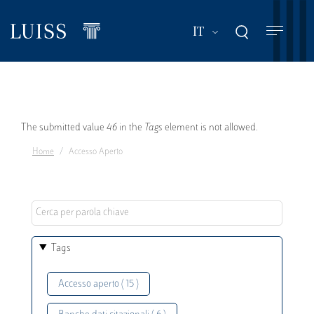
Salta
al
Mostra ulteriori a
IT
contenuto
principale
Messaggio
The submitted value
46
in the
Tags
element is not allowed.
Home
Accesso Aperto
di
errore
Tags
Accesso aperto ( 15 )