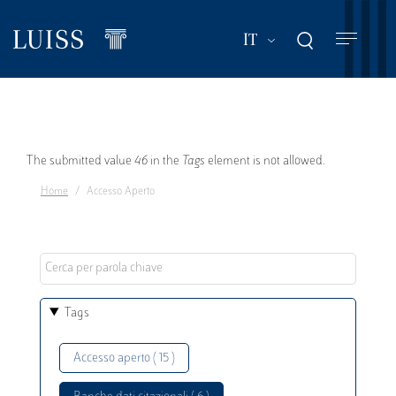
Salta
al
Mostra ulteriori a
IT
contenuto
principale
Messaggio
The submitted value
46
in the
Tags
element is not allowed.
Home
Accesso Aperto
di
errore
Tags
Accesso aperto ( 15 )