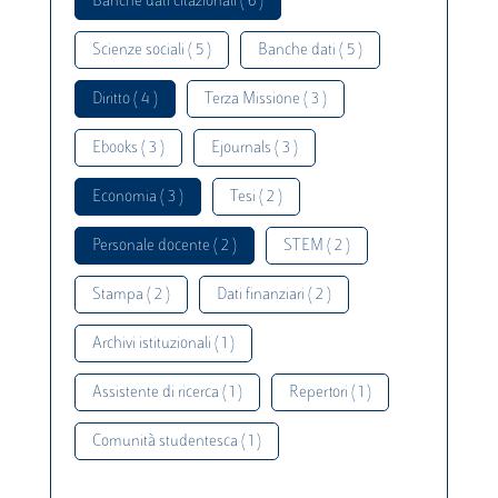
Banche dati citazionali ( 6 )
Scienze sociali ( 5 )
Banche dati ( 5 )
Diritto ( 4 )
Terza Missione ( 3 )
Ebooks ( 3 )
Ejournals ( 3 )
Economia ( 3 )
Tesi ( 2 )
Personale docente ( 2 )
STEM ( 2 )
Stampa ( 2 )
Dati finanziari ( 2 )
Archivi istituzionali ( 1 )
Assistente di ricerca ( 1 )
Repertori ( 1 )
Comunità studentesca ( 1 )