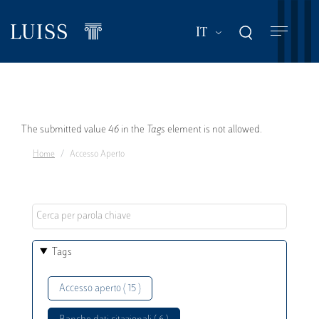
Salta
al
Mostra ulteriori a
IT
contenuto
principale
Messaggio
The submitted value
46
in the
Tags
element is not allowed.
Home
Accesso Aperto
di
errore
Tags
Accesso aperto ( 15 )