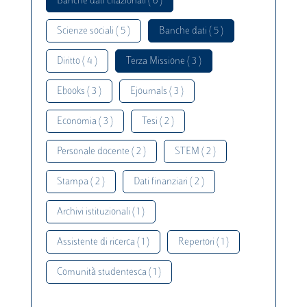
Banche dati citazionali ( 6 )
Scienze sociali ( 5 )
Banche dati ( 5 )
Diritto ( 4 )
Terza Missione ( 3 )
Ebooks ( 3 )
Ejournals ( 3 )
Economia ( 3 )
Tesi ( 2 )
Personale docente ( 2 )
STEM ( 2 )
Stampa ( 2 )
Dati finanziari ( 2 )
Archivi istituzionali ( 1 )
Assistente di ricerca ( 1 )
Repertori ( 1 )
Comunità studentesca ( 1 )