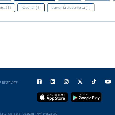
rca ( 1 )
Repertori ( 1 )
Comunità studentesca ( 1 )
E RISERVATE
alia - Centralino T 06 852251 - P.IVA 01067231009