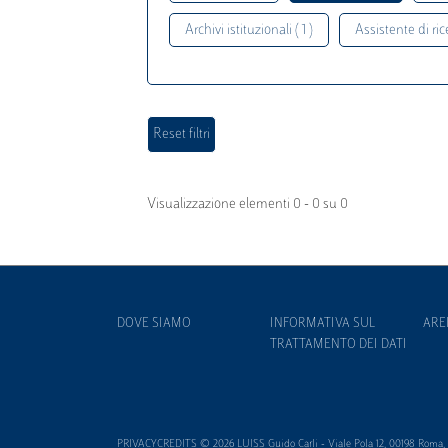
Archivi istituzionali ( 1 )
Assistente di rice
Visualizzazione elementi 0 - 0 su 0
DOVE SIAMO
INFORMATIVA SUL
ARE
TRATTAMENTO DEI DATI
PRIVACYCREDITS © 2026 LUISS Guido Carli - Viale Pola 12, 00198 Roma, It