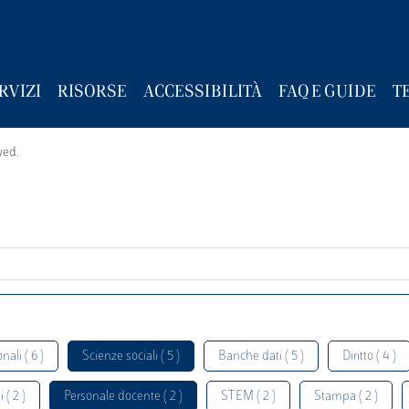
RVIZI
RISORSE
ACCESSIBILITÀ
FAQ E GUIDE
T
wed.
nali ( 6 )
Scienze sociali ( 5 )
Banche dati ( 5 )
Diritto ( 4 )
 ( 2 )
Personale docente ( 2 )
STEM ( 2 )
Stampa ( 2 )