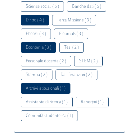
Scienze sociali ( 5 )
Banche dati ( 5 )
Diritto ( 4 )
Terza Missione ( 3 )
Ebooks ( 3 )
Ejournals ( 3 )
Economia ( 3 )
Tesi ( 2 )
Personale docente ( 2 )
STEM ( 2 )
Stampa ( 2 )
Dati finanziari ( 2 )
Archivi istituzionali ( 1 )
Assistente di ricerca ( 1 )
Repertori ( 1 )
Comunità studentesca ( 1 )