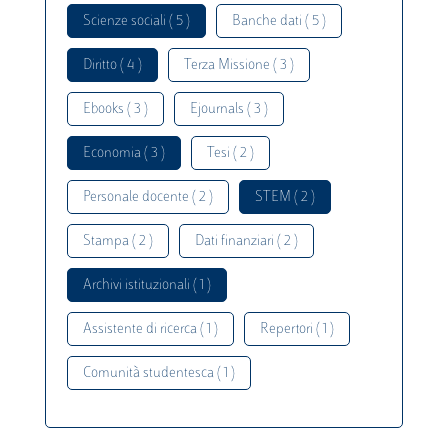
Scienze sociali ( 5 )
Banche dati ( 5 )
Diritto ( 4 )
Terza Missione ( 3 )
Ebooks ( 3 )
Ejournals ( 3 )
Economia ( 3 )
Tesi ( 2 )
Personale docente ( 2 )
STEM ( 2 )
Stampa ( 2 )
Dati finanziari ( 2 )
Archivi istituzionali ( 1 )
Assistente di ricerca ( 1 )
Repertori ( 1 )
Comunità studentesca ( 1 )