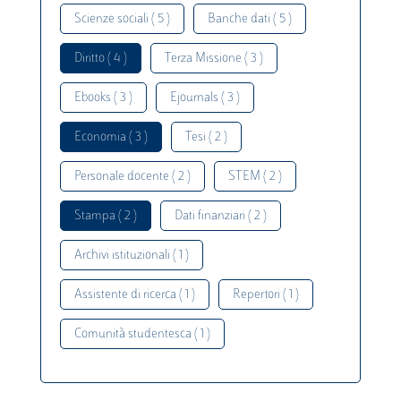
Scienze sociali ( 5 )
Banche dati ( 5 )
Diritto ( 4 )
Terza Missione ( 3 )
Ebooks ( 3 )
Ejournals ( 3 )
Economia ( 3 )
Tesi ( 2 )
Personale docente ( 2 )
STEM ( 2 )
Stampa ( 2 )
Dati finanziari ( 2 )
Archivi istituzionali ( 1 )
Assistente di ricerca ( 1 )
Repertori ( 1 )
Comunità studentesca ( 1 )