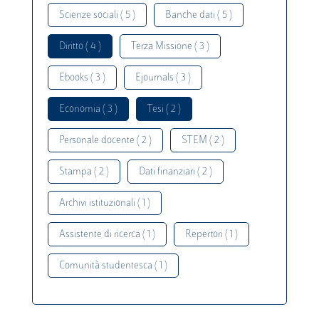
Scienze sociali ( 5 )
Banche dati ( 5 )
Diritto ( 4 )
Terza Missione ( 3 )
Ebooks ( 3 )
Ejournals ( 3 )
Economia ( 3 )
Tesi ( 2 )
Personale docente ( 2 )
STEM ( 2 )
Stampa ( 2 )
Dati finanziari ( 2 )
Archivi istituzionali ( 1 )
Assistente di ricerca ( 1 )
Repertori ( 1 )
Comunità studentesca ( 1 )