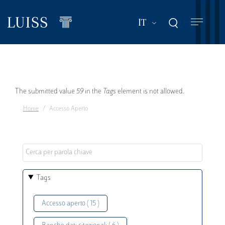
Salta
al
Mostra ulteriori a
IT
contenuto
principale
Messaggio
The submitted value
59
in the
Tags
element is not allowed.
Home
Accesso Aperto
di
errore
Tags
Accesso aperto ( 15 )