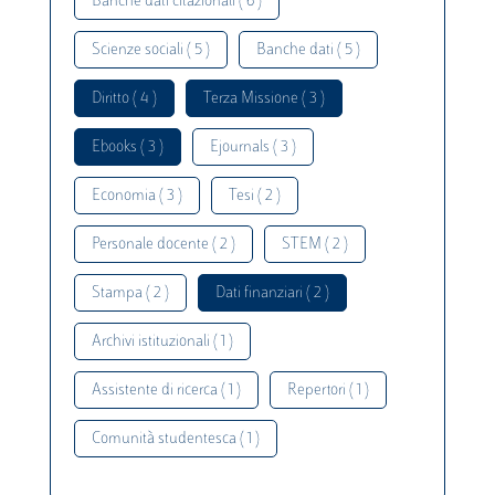
Banche dati citazionali ( 6 )
Scienze sociali ( 5 )
Banche dati ( 5 )
Diritto ( 4 )
Terza Missione ( 3 )
Ebooks ( 3 )
Ejournals ( 3 )
Economia ( 3 )
Tesi ( 2 )
Personale docente ( 2 )
STEM ( 2 )
Stampa ( 2 )
Dati finanziari ( 2 )
Archivi istituzionali ( 1 )
Assistente di ricerca ( 1 )
Repertori ( 1 )
Comunità studentesca ( 1 )