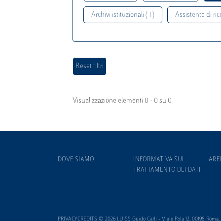
Archivi istituzionali ( 1 )
Assistente di rice
Visualizzazione elementi 0 - 0 su 0
DOVE SIAMO
INFORMATIVA SUL
ARE
TRATTAMENTO DEI DATI
PRIVACYCREDITS © 2026 LUISS Guido Carli - Viale Pola 12, 00198 Roma, It