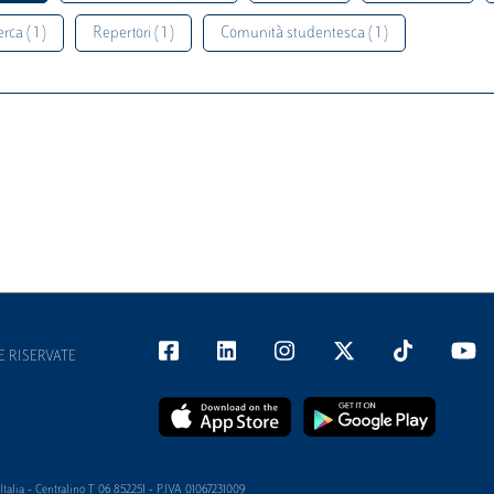
rca ( 1 )
Repertori ( 1 )
Comunità studentesca ( 1 )
E RISERVATE
alia - Centralino T 06 852251 - P.IVA 01067231009