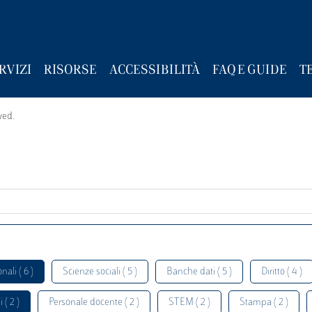
RVIZI
RISORSE
ACCESSIBILITÀ
FAQ E GUIDE
T
wed.
nali ( 6 )
Scienze sociali ( 5 )
Banche dati ( 5 )
Diritto ( 4 )
 ( 2 )
Personale docente ( 2 )
STEM ( 2 )
Stampa ( 2 )