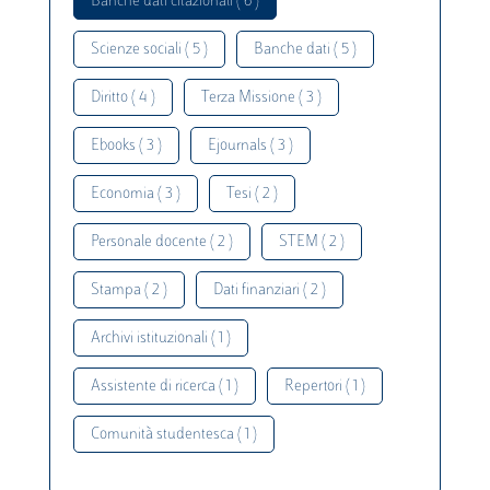
Banche dati citazionali ( 6 )
Scienze sociali ( 5 )
Banche dati ( 5 )
Diritto ( 4 )
Terza Missione ( 3 )
Ebooks ( 3 )
Ejournals ( 3 )
Economia ( 3 )
Tesi ( 2 )
Personale docente ( 2 )
STEM ( 2 )
Stampa ( 2 )
Dati finanziari ( 2 )
Archivi istituzionali ( 1 )
Assistente di ricerca ( 1 )
Repertori ( 1 )
Comunità studentesca ( 1 )