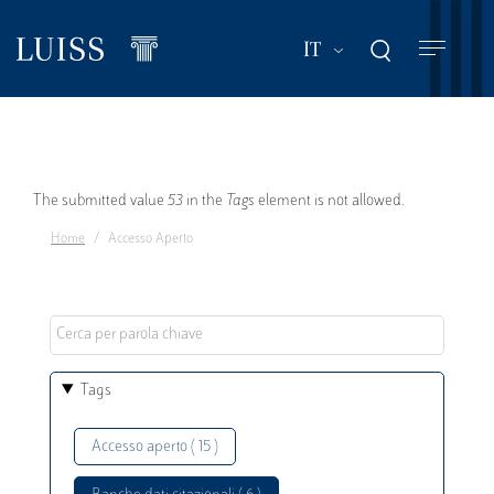
Salta
al
Mostra ulteriori a
IT
contenuto
principale
Messaggio
The submitted value
53
in the
Tags
element is not allowed.
Home
Accesso Aperto
di
errore
Tags
Accesso aperto ( 15 )