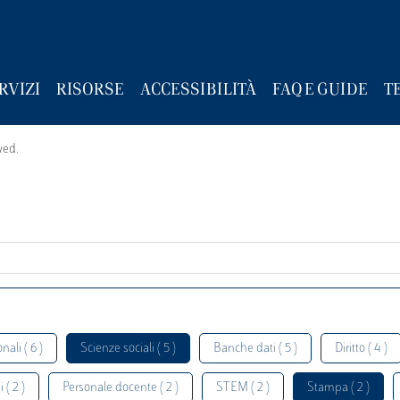
RVIZI
RISORSE
ACCESSIBILITÀ
FAQ E GUIDE
T
wed.
nali ( 6 )
Scienze sociali ( 5 )
Banche dati ( 5 )
Diritto ( 4 )
 ( 2 )
Personale docente ( 2 )
STEM ( 2 )
Stampa ( 2 )