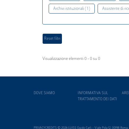
Archivi istituzionali ( 1 )
Assistente di rice
Visualizzazione elementi 0 - 0 su 0
DOVE SIAMO
INFORMATIVA SUL
ARE
TRATTAMENTO DEI DATI
PRIVACYCREDITS © 2026 LUISS Guido Carli - Viale Pola 12, 00198 Roma, It