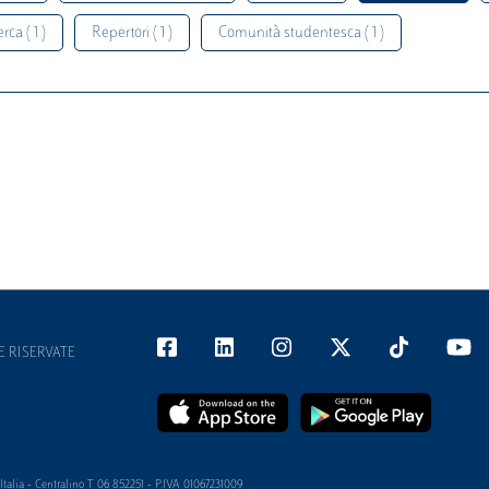
rca ( 1 )
Repertori ( 1 )
Comunità studentesca ( 1 )
E RISERVATE
alia - Centralino T 06 852251 - P.IVA 01067231009