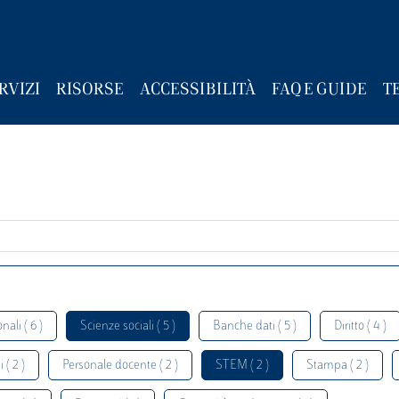
RVIZI
RISORSE
ACCESSIBILITÀ
FAQ E GUIDE
T
nali ( 6 )
Scienze sociali ( 5 )
Banche dati ( 5 )
Diritto ( 4 )
 ( 2 )
Personale docente ( 2 )
STEM ( 2 )
Stampa ( 2 )