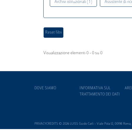
Archivi istituzionali ( 1 )
Assistente di rice
Visualizzazione elementi 0 - 0 su 0
DOVE SIAMO
INFORMATIVA SUL
ARE
TRATTAMENTO DEI DATI
PRIVACYCREDITS © 2026 LUISS Guido Carli - Viale Pola 12, 00198 Roma, It