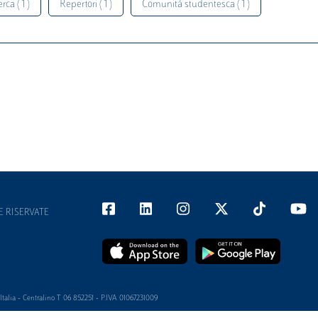
rca ( 1 )
Repertori ( 1 )
Comunità studentesca ( 1 )
E RISERVATE
alia - Centralino T 06 852251 - P.IVA 01067231009