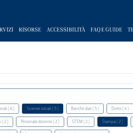
RVIZI
RISORSE
ACCESSIBILITÀ
FAQ E GUIDE
T
nali ( 6 )
Scienze sociali ( 5 )
Banche dati ( 5 )
Diritto ( 4 )
 ( 2 )
Personale docente ( 2 )
STEM ( 2 )
Stampa ( 2 )