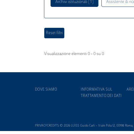
Archivi istituzionali ( 1 )
Assistente di rice
Visualizzazione elementi 0 - 0 su 0
DOVE SIAMO
INFORMATIVA SUL
ARE
TRATTAMENTO DEI DATI
PRIVACYCREDITS © 2026 LUISS Guido Carli - Viale Pola 12, 00198 Roma, It