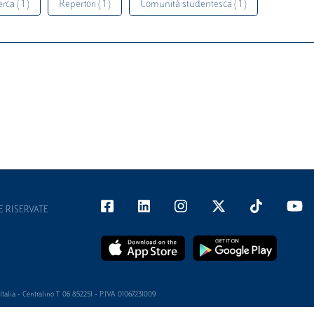
rca ( 1 )
Repertori ( 1 )
Comunità studentesca ( 1 )
E RISERVATE
alia - Centralino T 06 852251 - P.IVA 01067231009