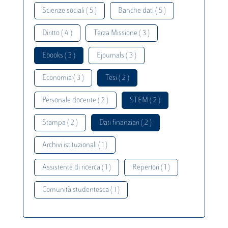
Scienze sociali ( 5 )
Banche dati ( 5 )
Diritto ( 4 )
Terza Missione ( 3 )
Ebooks ( 3 )
Ejournals ( 3 )
Economia ( 3 )
Tesi ( 2 )
Personale docente ( 2 )
STEM ( 2 )
Stampa ( 2 )
Dati finanziari ( 2 )
Archivi istituzionali ( 1 )
Assistente di ricerca ( 1 )
Repertori ( 1 )
Comunità studentesca ( 1 )