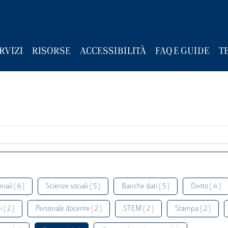
RVIZI
RISORSE
ACCESSIBILITÀ
FAQ E GUIDE
T
nali ( 6 )
Scienze sociali ( 5 )
Banche dati ( 5 )
Diritto ( 4 )
 ( 2 )
Personale docente ( 2 )
STEM ( 2 )
Stampa ( 2 )