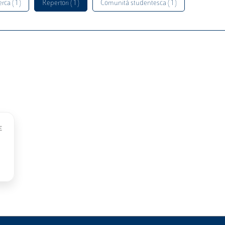
rca ( 1 )
Repertori ( 1 )
Comunità studentesca ( 1 )
E