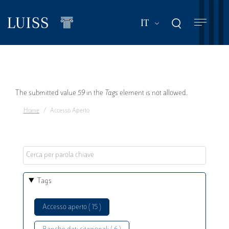
Salta
al
Mostra ulteriori a
IT
contenuto
principale
Messaggio
The submitted value
59
in the
Tags
element is not allowed.
Home
Accesso Aperto
di
errore
Tags
Accesso aperto ( 15 )