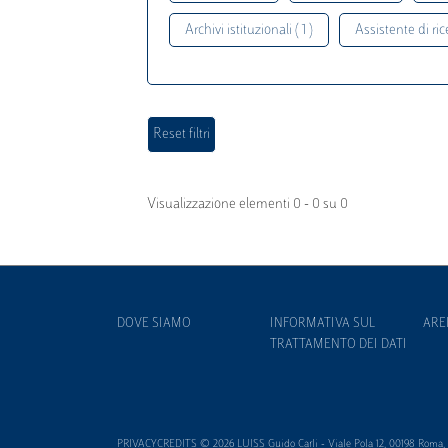
Archivi istituzionali ( 1 )
Assistente di rice
Visualizzazione elementi 0 - 0 su 0
DOVE SIAMO
INFORMATIVA SUL
ARE
TRATTAMENTO DEI DATI
PRIVACYCREDITS © 2026 LUISS Guido Carli - Viale Pola 12, 00198 Roma, It