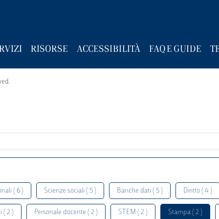
RVIZI
RISORSE
ACCESSIBILITÀ
FAQ E GUIDE
T
wed.
nali ( 6 )
Scienze sociali ( 5 )
Banche dati ( 5 )
Diritto ( 4 )
 ( 2 )
Personale docente ( 2 )
STEM ( 2 )
Stampa ( 2 )