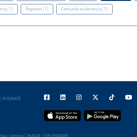
rca ( 1 )
Repertori ( 1 )
Comunità studentesca ( 1 )
E RISERVATE
alia - Centralino T 06 852251 - P.IVA 01067231009