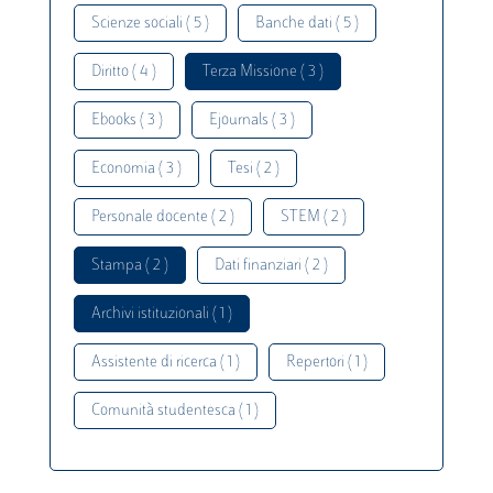
Scienze sociali ( 5 )
Banche dati ( 5 )
Diritto ( 4 )
Terza Missione ( 3 )
Ebooks ( 3 )
Ejournals ( 3 )
Economia ( 3 )
Tesi ( 2 )
Personale docente ( 2 )
STEM ( 2 )
Stampa ( 2 )
Dati finanziari ( 2 )
Archivi istituzionali ( 1 )
Assistente di ricerca ( 1 )
Repertori ( 1 )
Comunità studentesca ( 1 )