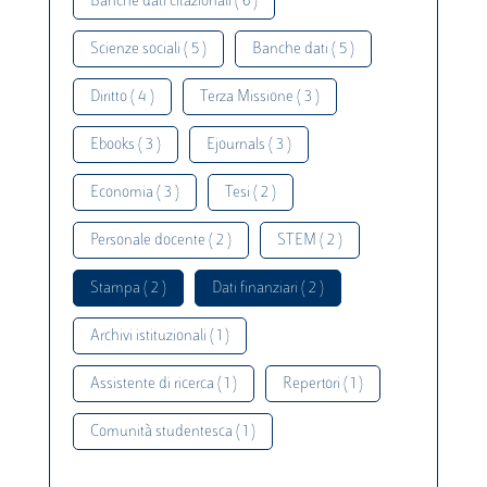
Banche dati citazionali ( 6 )
Scienze sociali ( 5 )
Banche dati ( 5 )
Diritto ( 4 )
Terza Missione ( 3 )
Ebooks ( 3 )
Ejournals ( 3 )
Economia ( 3 )
Tesi ( 2 )
Personale docente ( 2 )
STEM ( 2 )
Stampa ( 2 )
Dati finanziari ( 2 )
Archivi istituzionali ( 1 )
Assistente di ricerca ( 1 )
Repertori ( 1 )
Comunità studentesca ( 1 )