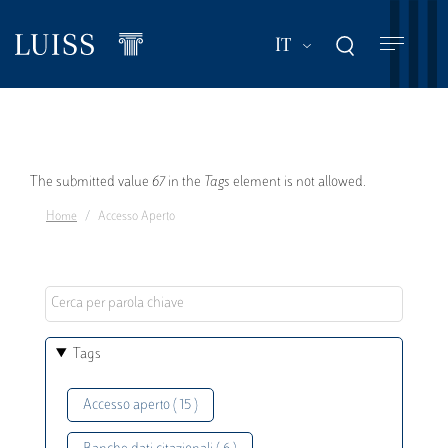
Salta
al
Mostra ulteriori a
IT
contenuto
principale
Messaggio
The submitted value
67
in the
Tags
element is not allowed.
Home
Accesso Aperto
di
errore
Tags
Accesso aperto ( 15 )