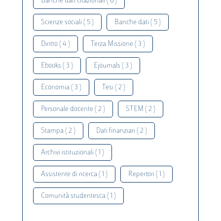
Banche dati citazionali ( 6 )
Scienze sociali ( 5 )
Banche dati ( 5 )
Diritto ( 4 )
Terza Missione ( 3 )
Ebooks ( 3 )
Ejournals ( 3 )
Economia ( 3 )
Tesi ( 2 )
Personale docente ( 2 )
STEM ( 2 )
Stampa ( 2 )
Dati finanziari ( 2 )
Archivi istituzionali ( 1 )
Assistente di ricerca ( 1 )
Repertori ( 1 )
Comunità studentesca ( 1 )