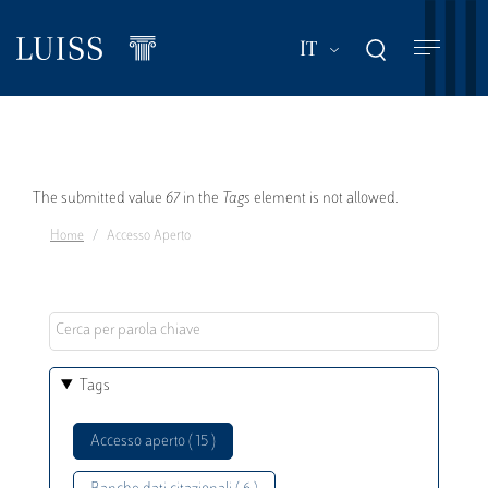
Salta
al
Mostra ulteriori a
IT
contenuto
principale
Messaggio
The submitted value
67
in the
Tags
element is not allowed.
Home
Accesso Aperto
di
errore
Tags
Accesso aperto ( 15 )