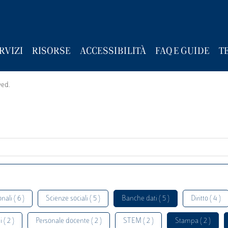
RVIZI
RISORSE
ACCESSIBILITÀ
FAQ E GUIDE
T
wed.
nali ( 6 )
Scienze sociali ( 5 )
Banche dati ( 5 )
Diritto ( 4 )
 ( 2 )
Personale docente ( 2 )
STEM ( 2 )
Stampa ( 2 )