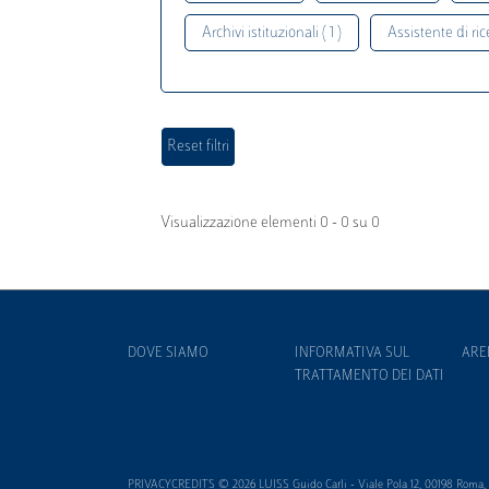
Archivi istituzionali ( 1 )
Assistente di rice
Visualizzazione elementi 0 - 0 su 0
DOVE SIAMO
INFORMATIVA SUL
ARE
TRATTAMENTO DEI DATI
PRIVACYCREDITS © 2026 LUISS Guido Carli - Viale Pola 12, 00198 Roma, It