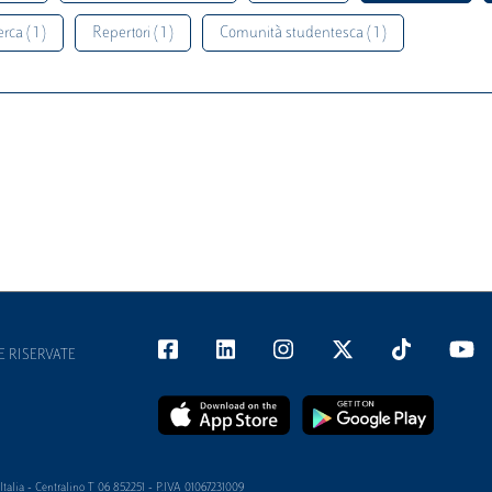
rca ( 1 )
Repertori ( 1 )
Comunità studentesca ( 1 )
E RISERVATE
alia - Centralino T 06 852251 - P.IVA 01067231009