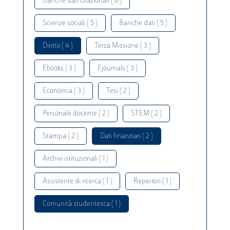
Banche dati citazionali ( 6 )
Scienze sociali ( 5 )
Banche dati ( 5 )
Diritto ( 4 )
Terza Missione ( 3 )
Ebooks ( 3 )
Ejournals ( 3 )
Economia ( 3 )
Tesi ( 2 )
Personale docente ( 2 )
STEM ( 2 )
Stampa ( 2 )
Dati finanziari ( 2 )
Archivi istituzionali ( 1 )
Assistente di ricerca ( 1 )
Repertori ( 1 )
Comunità studentesca ( 1 )