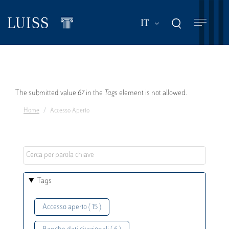
Salta
al
Mostra ulteriori a
IT
contenuto
principale
Messaggio
The submitted value
67
in the
Tags
element is not allowed.
Home
Accesso Aperto
di
errore
Tags
Accesso aperto ( 15 )