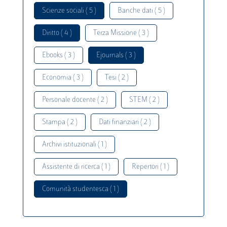
Scienze sociali ( 5 )
Banche dati ( 5 )
Diritto ( 4 )
Terza Missione ( 3 )
Ebooks ( 3 )
Ejournals ( 3 )
Economia ( 3 )
Tesi ( 2 )
Personale docente ( 2 )
STEM ( 2 )
Stampa ( 2 )
Dati finanziari ( 2 )
Archivi istituzionali ( 1 )
Assistente di ricerca ( 1 )
Repertori ( 1 )
Comunità studentesca ( 1 )