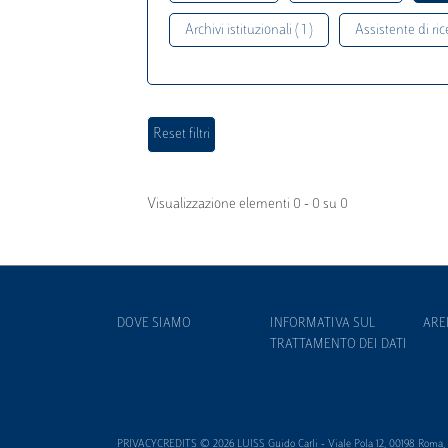
Archivi istituzionali ( 1 )
Assistente di rice
Visualizzazione elementi 0 - 0 su 0
DOVE SIAMO
INFORMATIVA SUL
ARE
TRATTAMENTO DEI DATI
PRIVACYCREDITS © 2026 LUISS Guido Carli - Viale Pola 12, 00198 Roma, It