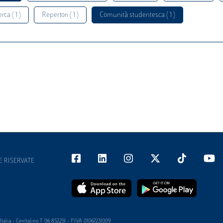
rca ( 1 )
Repertori ( 1 )
Comunità studentesca ( 1 )
E RISERVATE
alia - Centralino T 06 852251 - P.IVA 01067231009