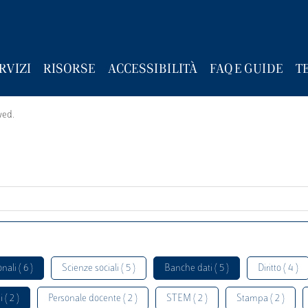
RVIZI
RISORSE
ACCESSIBILITÀ
FAQ E GUIDE
T
wed.
nali ( 6 )
Scienze sociali ( 5 )
Banche dati ( 5 )
Diritto ( 4 )
 ( 2 )
Personale docente ( 2 )
STEM ( 2 )
Stampa ( 2 )